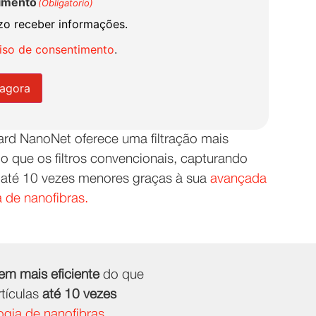
imento
(Obligatorio)
zo receber informações.
viso de consentimento
.
 agora
ard NanoNet oferece uma filtração mais
do que os filtros convencionais, capturando
s até 10 vezes menores graças à sua
avançada
 de nanofibras.
gem mais eficiente
do que
rtículas
até 10 vezes
ogia de nanofibras.