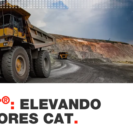
®
T
:
ELEVANDO
ORES CAT
.