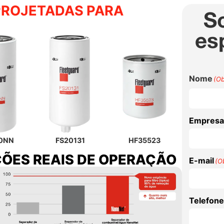
PROJETADAS PARA
So
es
Nome
(Ob
Empresa
10NN
FS20131
HF35523
ÕES REAIS DE OPERAÇÃO
E-mail
(Ob
Telefone