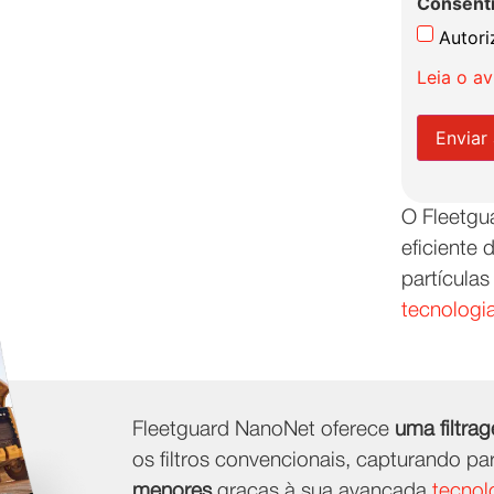
Consent
Autori
Leia o a
Enviar
O Fleetgu
eficiente 
partícula
tecnologia
Fleetguard NanoNet oferece
uma filtra
os filtros convencionais, capturando pa
menores
graças à sua avançada
tecnol