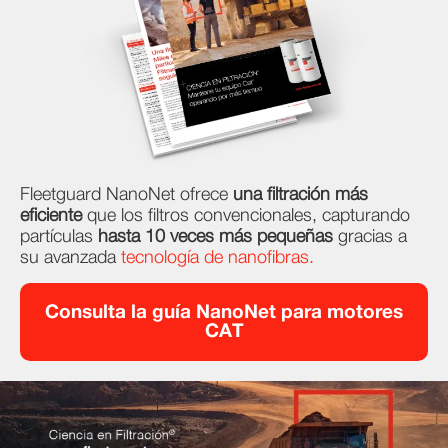
Fleetguard NanoNet ofrece
una filtración más
eficiente
que los filtros convencionales, capturando
partículas
hasta 10 veces más pequeñas
gracias a
su avanzada
tecnología de nanofibras.
Consulta la guía NanoNet para motores
CAT