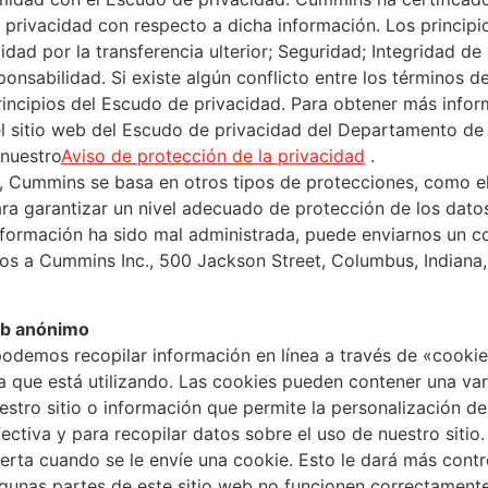
e privacidad con respecto a dicha información. Los principi
dad por la transferencia ulterior; Seguridad; Integridad de 
onsabilidad. Si existe algún conflicto entre los términos de
Principios del Escudo de privacidad. Para obtener más inf
e el sitio web del Escudo de privacidad del Departamento d
 nuestro
Aviso de protección de la privacidad
.
s, Cummins se basa en otros tipos de protecciones, como el
ra garantizar un nivel adecuado de protección de los datos
formación ha sido mal administrada, puede enviarnos un co
s a Cummins Inc., 500 Jackson Street, Columbus, Indiana,
eb anónimo
odemos recopilar información en línea a través de «cookie
que está utilizando. Las cookies pueden contener una va
uestro sitio o información que permite la personalización d
ctiva y para recopilar datos sobre el uso de nuestro siti
ierta cuando se le envíe una cookie. Esto le dará más contr
gunas partes de este sitio web no funcionen correctamente