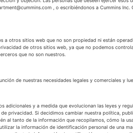
rrección y objeción. Las personas que deseen ejercer eso
partment@cummins.com , o escribiéndonos a Cummins Inc. G
s a otros sitios web que no son propiedad ni están opera
privacidad de otros sitios web, ya que no podemos controla
terceros que no son nuestros.
unción de nuestras necesidades legales y comerciales y lu
 adicionales y a medida que evolucionan las leyes y regul
ca de privacidad. Si decidimos cambiar nuestra política, p
tén al tanto de la información que recopilamos, cómo la usa
ilizar la información de identificación personal de una ma