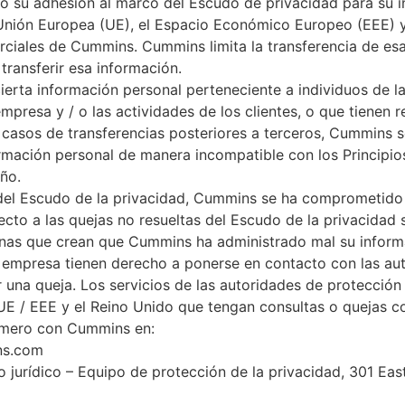
o su adhesión al marco del Escudo de privacidad para su 
a Unión Europea (UE), el Espacio Económico Europeo (EEE) y 
rciales de Cummins. Cummins limita la transferencia de esa
 transferir esa información.
ierta información personal perteneciente a individuos de l
resa y / o las actividades de los clientes, o que tienen r
os casos de transferencias posteriores a terceros, Cummins 
formación personal de manera incompatible con los Princi
ño.
 del Escudo de la privacidad, Cummins se ha comprometido
cto a las quejas no resueltas del Escudo de la privacidad
sonas que crean que Cummins ha administrado mal su inform
empresa tienen derecho a ponerse en contacto con las aut
una queja. Los servicios de las autoridades de protección
E / EEE y el Reino Unido que tengan consultas o quejas con
imero con Cummins en:
ns.com
jurídico – Equipo de protección de la privacidad, 301 East 