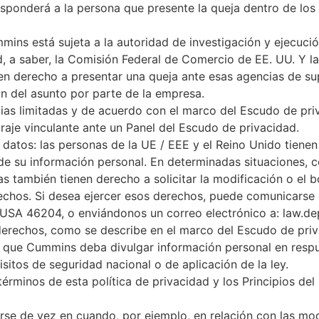
sponderá a la persona que presente la queja dentro de los c
mins está sujeta a la autoridad de investigación y ejecuci
, a saber, la Comisión Federal de Comercio de EE. UU. Y l
en derecho a presentar una queja ante esas agencias de sup
ón del asunto por parte de la empresa.
cias limitadas y de acuerdo con el marco del Escudo de priv
raje vinculante ante un Panel del Escudo de privacidad.
datos: las personas de la UE / EEE y el Reino Unido tienen
ón de su información personal. En determinadas situaciones,
as también tienen derecho a solicitar la modificación o el
chos. Si desea ejercer esos derechos, puede comunicarse 
iana USA 46204, o enviándonos un correo electrónico a: la
 derechos, como se describe en el marco del Escudo de priv
le que Cummins deba divulgar información personal en respu
isitos de seguridad nacional o de aplicación de la ley.
s términos de esta política de privacidad y los Principios d
zarse de vez en cuando, por ejemplo, en relación con las m