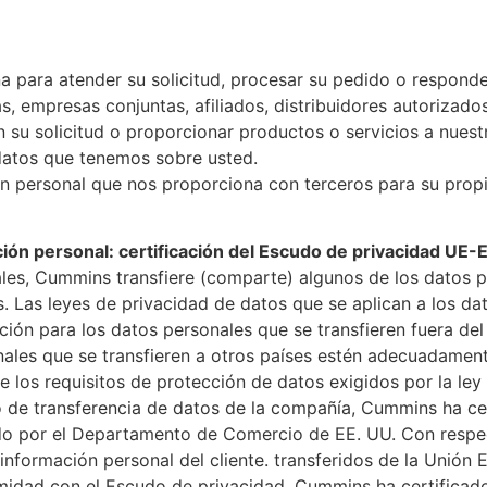
na para atender su solicitud, procesar su pedido o respon
s, empresas conjuntas, afiliados, distribuidores autorizado
su solicitud o proporcionar productos o servicios a nues
 datos que tenemos sobre usted.
 personal que nos proporciona con terceros para su prop
ión personal: certificación del Escudo de privacidad UE-E
les, Cummins transfiere (comparte) algunos de los datos p
s. Las leyes de privacidad de datos que se aplican a los da
ción para los datos personales que se transfieren fuera d
nales que se transfieren a otros países estén adecuadame
e los requisitos de protección de datos exigidos por la ley
 de transferencia de datos de la compañía, Cummins ha ce
do por el Departamento de Comercio de EE. UU. Con respect
nformación personal del cliente. transferidos de la Unión
rmidad con el Escudo de privacidad. Cummins ha certifica