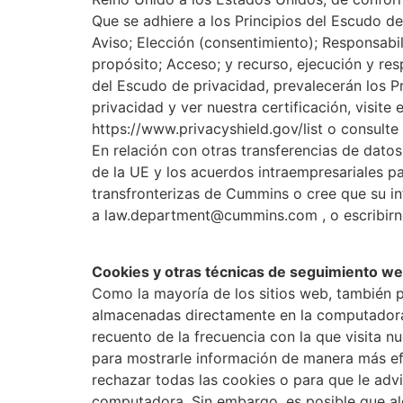
Que se adhiere a los Principios del Escudo d
Aviso; Elección (consentimiento); Responsabili
propósito; Acceso; y recurso, ejecución y resp
del Escudo de privacidad, prevalecerán los 
privacidad y ver nuestra certificación, visit
https://www.privacyshield.gov/list o consulte
En relación con otras transferencias de dato
de la UE y los acuerdos intraempresariales pa
transfronterizas de Cummins o cree que su in
a law.department@cummins.com , o escribirno
Cookies y otras técnicas de seguimiento w
Como la mayoría de los sitios web, también p
almacenadas directamente en la computadora 
recuento de la frecuencia con la que visita n
para mostrarle información de manera más efe
rechazar todas las cookies o para que le adv
computadora. Sin embargo, es posible que al