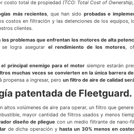
nor costo total de propiedad
(TCO: Total Cost of Ownership, 
ogías
más recientes
, que han sido
probadas e impleme
s costos en filtración y las detenciones de los equipos, 
stros clientes.
 los problemas que enfrentan los motores de alta potenc
 se logra asegurar
el rendimiento de los motores
, o
n
el principal enemigo para el motor
siempre estarán pre
filtros muchas veces se convierten en la única barrera de
á propensa a ingresar, pero
un filtro de aire de calidad ser
gía patentada de Fleetguard.
n altos volúmenes de aire para operar, un filtro que genere 
bustible, mayor cantidad de filtros usados y menos tiemp
vador diseño de pliegue
con un medio filtrante de nano-fi
dar
de dicha operación y
hasta un 30% menos en costo